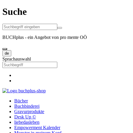
Suche
BUCHplus - ein Angebot von pro mente OÖ
de
Sprachauswahl
Bücher
Buchbinderei
Gravurprodukte
Desk Up ©
liebedasleben
Empowerment Kalender
Monster in meinem Kopf